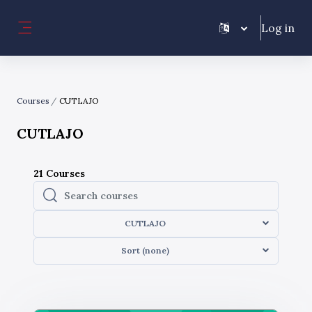
Skip to main content
Log in
Side panel
Courses
CUTLAJO
CUTLAJO
21
Courses
Search courses
Search courses
CUTLAJO
Sort (none)