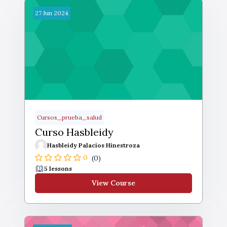
27
Jun
2024
Cursos_prueba_salud
Curso Hasbleidy
Hasbleidy Palacios Hinestroza
0
(0)
5 lessons
View Course