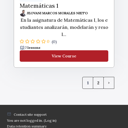
Matemáticas 1
JEOVANI MARCOS MORALES NIETO
En la asignatura de Matemáticas I, los e
studiantes analizarán, modelarán y reso
l...
0
(0)
7 lessons
View Course
1
2
(current)
Next pag
Contact site support
You are not logged in. (
Log in
)
Data retention summary