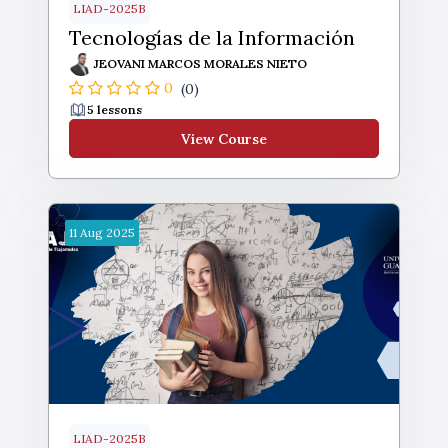
LIAD-2025B
Tecnologías de la Información
JEOVANI MARCOS MORALES NIETO
0
(0)
5 lessons
View Course
11
Aug
2025
LIAD-2025B