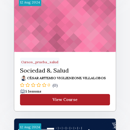
12
Aug
2024
Cursos_prueba_salud
Sociedad &. Salud
CÉSAR ARTEMIO VIGLIENZONE VILLALOBOS
0
(0)
5 lessons
View Course
12
Aug
2024