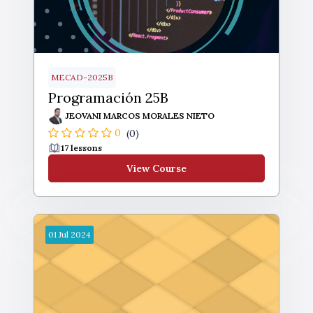
MECAD-2025B
Programación 25B
JEOVANI MARCOS MORALES NIETO
0
(0)
17 lessons
View Course
01
Jul
2024