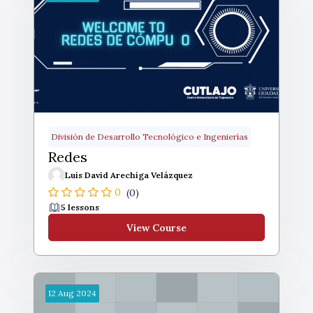
División de Desarrollo Tecnológico e Ingenierías
Redes
Luis David Arechiga Velázquez
0
(0)
5 lessons
View Course
12
Aug
2024