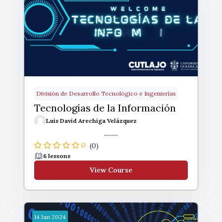
División de Desarrollo Tecnológico e Ingenierías
Tecnologías de la Información
Luis David Arechiga Velázquez
.......
0
(0)
6 lessons
View Course
14
Jan
2024