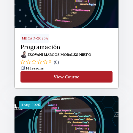
MECAD-2025A
Programación
JEOVANI MARCOS MORALES NIETO
0
(0)
14 lessons
View Course
11
Aug
2025